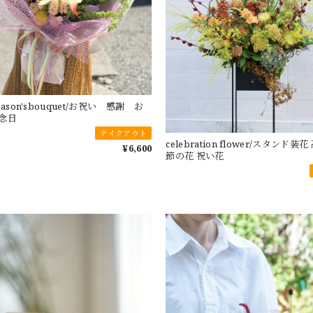
ason'sbouquet/お祝い 感謝 お
念日
テイクアウト
celebration flower/スタンド装
¥6,600
節の花 祝い花