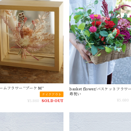
ムフラワー ''ブーケ M''
basket flower/バスケットフラワ
寿祝い
テイクアウト
¥5,680
¥5,860
SOLD OUT