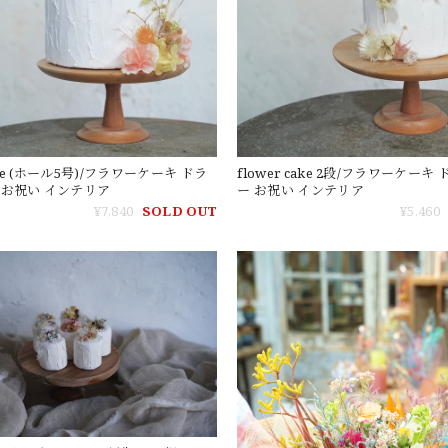
cake (ホール5号)/フラワーケーキ ドラ
flower cake 2段/フラワーケー
 お祝い インテリア
ー お祝い インテリア
¥7,840
SOLD OUT
¥5,460