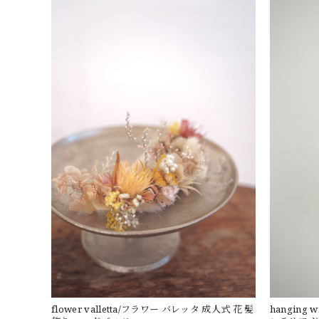
flower valletta/フラワー バレッタ 成人式 花 髪
hanging