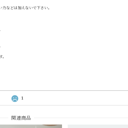
い力などは加えないで下さい。
。
。
す。
1
関連商品