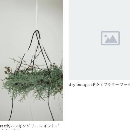
dry bouquetドライフラワー ブー
 wreath/ハンギング リース ギフト イ