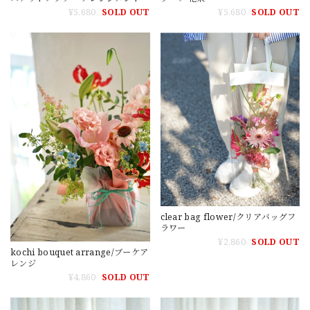
¥5,680
SOLD OUT
¥5,680
SOLD OUT
clear bag flower/クリアバッグフ
ラワー
¥2,860
SOLD OUT
kochi bouquet arrange/ブーケア
レンジ
¥4,860
SOLD OUT