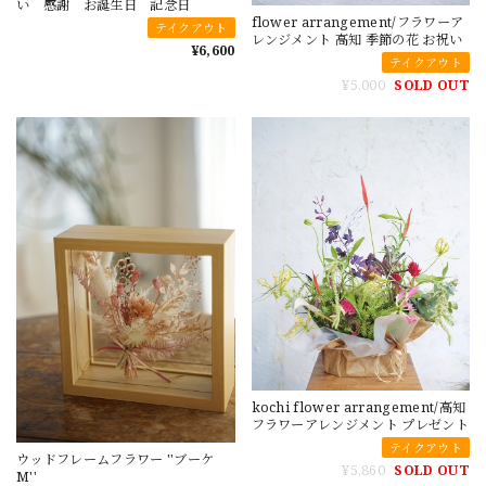
い 感謝 お誕生日 記念日
flower arrangement/フラワーア
テイクアウト
レンジメント 高知 季節の花 お祝い
¥6,600
テイクアウト
¥5,000
SOLD OUT
kochi flower arrangement/高知
フラワーアレンジメント プレゼント
テイクアウト
ウッドフレームフラワー ''ブーケ
¥5,860
SOLD OUT
M''