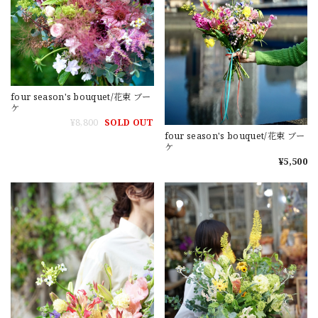
four season's bouquet/花束 ブー
ケ
¥8,800
SOLD OUT
four season's bouquet/花束 ブー
ケ
¥5,500