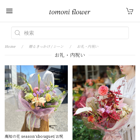
Home
贈るきっかけ / シーン
お礼・内祝い
お礼・内祝い
高知の花 season'sbouquet/お祝