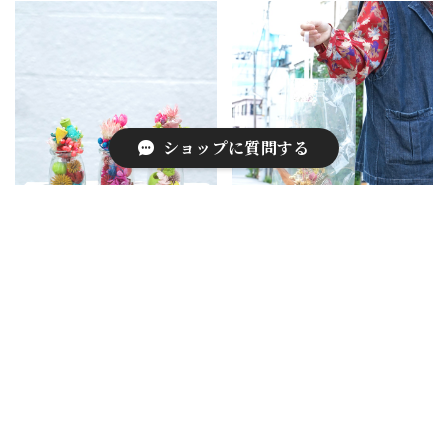
ショップに質問する
flower pudding/フラワープリン
クリアバックフラワー ドライブー
フラワースイーツ お誕生日 発表
ケ/お祝い 誕生日 発表会 記念
会 インテリア プレゼント お祝
日 インテリア
い
¥1,260
テイクアウト
¥2,200
CATEGORY
贈るきっかけ / シーン