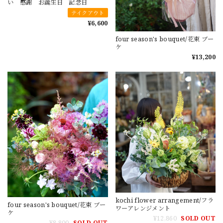
い 感謝 お誕生日 記念日
テイクアウト
¥6,600
four season's bouquet/花束 ブー
ケ
¥13,200
kochi flower arrangement/フラ
four season's bouquet/花束 ブー
ワーアレンジメント
ケ
¥12,860
SOLD OUT
¥8,800
SOLD OUT