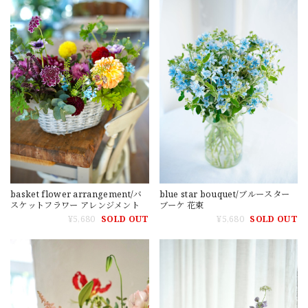
basket flower arrangement/バ
blue star bouquet/ブルースター
スケットフラワー アレンジメント
ブーケ 花束
¥5,680
SOLD OUT
¥5,680
SOLD OUT