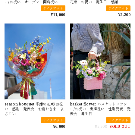
ー/お祝い オープン 開店祝い
花束 お祝い 誕生日 感謝
テイクアウト
テイクアウト
¥11,000
¥2,200
season bouquet 季節の花束/お祝
basket flower バスケットフラワ
い 感謝 発表会 お疲れさま よ
ー/お祝い 出産祝い 性別発表 発
さこい
表会 誕生日
テイクアウト
テイクアウト
¥6,600
¥5,500
SOLD OUT