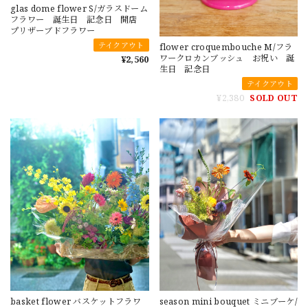
glas dome flower S/ガラスドーム
フラワー 誕生日 記念日 開店
プリザーブドフラワー
テイクアウト
flower croquembouche M/フラ
ワークロカンブッシュ お祝い 誕
¥2,560
生日 記念日
テイクアウト
¥2,380
SOLD OUT
basket flower バスケットフラワ
season mini bouquet ミニブーケ/