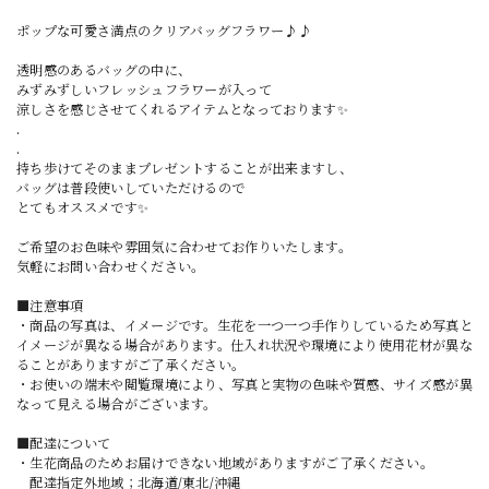
ポップな可愛さ満点のクリアバッグフラワー♪♪
透明感のあるバッグの中に、
みずみずしいフレッシュフラワーが入って
涼しさを感じさせてくれるアイテムとなっております✨
.
.
持ち歩けてそのままプレゼントすることが出来ますし、
バッグは普段使いしていただけるので
とてもオススメです✨
ご希望のお色味や雰囲気に合わせてお作りいたします。
気軽にお問い合わせください。
■注意事項
・商品の写真は、イメージです。生花を一つ一つ手作りしているため写真と
イメージが異なる場合があります。仕入れ状況や環境により使用花材が異な
ることがありますがご了承ください。
・お使いの端末や閲覧環境により、写真と実物の色味や質感、サイズ感が異
なって見える場合がございます。
■配達について
・生花商品のためお届けできない地域がありますがご了承ください。
配達指定外地域；北海道/東北/沖縄