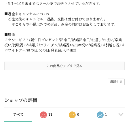
・5月〜10月末まではクール便でお送りさせていただきます。
■返金やキャンセルについて
・ご注文後のキャンセル、返品、交換は受け付けておりません。
＊こちらの不備以外での返品、返金の対応はお断りしております。
■用途
フラワーギフト/誕生日プレゼント/記念日/結婚記念日/お返し/お祝い/卒業
祝い/就職祝い/結婚式/ブライダル/結婚祝い/出産祝い/新築祝い/引越し祝い/
ホワイトデー/母の日/父の日/発表会/入卒園式
この商品をアプリで見る
通報する
ショップの評価
すべて
11
0
1