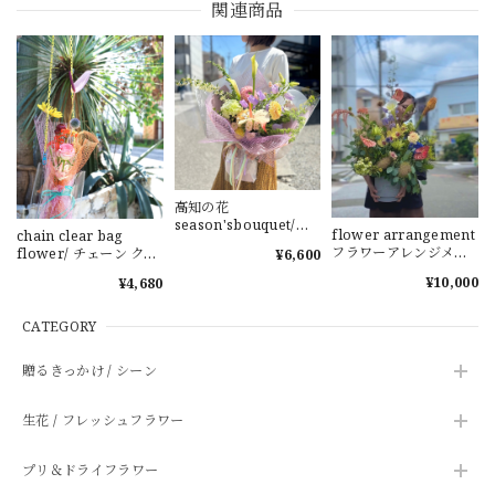
関連商品
高知の花
season'sbouquet/お
flower arrangement
chain clear bag
祝い 感謝 お誕生
フラワーアレンジメン
flower/ チェーン クリ
¥6,600
日 記念日
ト 季節の花 高知の花
アバッグフラワー 花束
¥10,000
¥4,680
周年祝い
ブーケ お祝い プレゼン
ト
CATEGORY
贈るきっかけ / シーン
生花 / フレッシュフラワー
プリ＆ドライフラワー