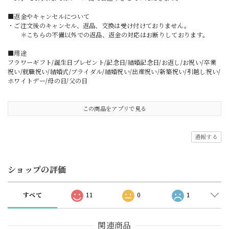
■返金やキャンセルについて
・ご注文後のキャンセル、返品、交換は受け付けておりません。
＊こちらの不備以外での返品、返金の対応はお断りしております。
■用途
フラワーギフト/誕生日プレゼント/記念日/結婚記念日/お返し/お祝い/卒業
祝い/就職祝い/結婚式/ブライダル/結婚祝い/出産祝い/新築祝い/引越し祝い/
ホワイトデー/母の日/父の日
この商品をアプリで見る
通報する
ショップの評価
すべて
11
0
1
関連商品