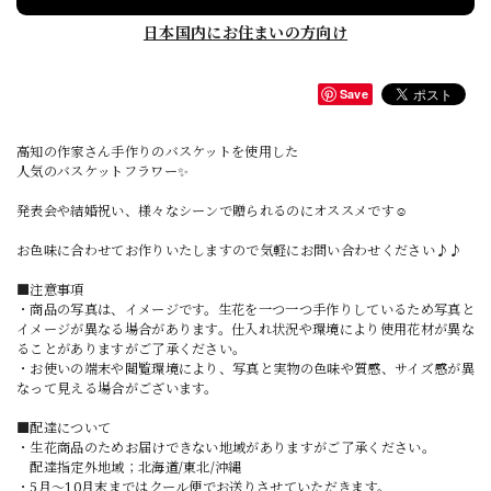
日本国内にお住まいの方向け
Save
高知の作家さん手作りのバスケットを使用した
人気のバスケットフラワー✨
発表会や結婚祝い、様々なシーンで贈られるのにオススメです☺️
お色味に合わせてお作りいたしますので気軽にお問い合わせください♪♪
■注意事項
・商品の写真は、イメージです。生花を一つ一つ手作りしているため写真と
イメージが異なる場合があります。仕入れ状況や環境により使用花材が異な
ることがありますがご了承ください。
・お使いの端末や閲覧環境により、写真と実物の色味や質感、サイズ感が異
なって見える場合がございます。
■配達について
・生花商品のためお届けできない地域がありますがご了承ください。
配達指定外地域；北海道/東北/沖縄
・5月〜10月末まではクール便でお送りさせていただきます。