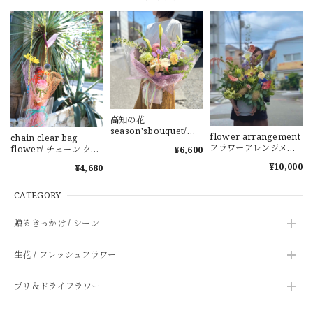
高知の花
season'sbouquet/お
flower arrangement
chain clear bag
祝い 感謝 お誕生
フラワーアレンジメン
flower/ チェーン クリ
¥6,600
日 記念日
ト 季節の花 高知の花
アバッグフラワー 花束
¥10,000
¥4,680
周年祝い
ブーケ お祝い プレゼン
ト
CATEGORY
贈るきっかけ / シーン
生花 / フレッシュフラワー
プリ＆ドライフラワー