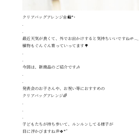
クリアバッグアレンジ🌼🛍️*･
.
.
最近天気が良くて、外でお出かけすると気持ちいいですね🌱𓂃 𓈒
植物もぐんぐん育っていってます🌳
.
.
今回は、新商品のご紹介です🎶
.
.
発表会のお子さんや、お祝い等におすすめの
クリアバッグアレンジ🌈
.
.
.
子どもたちが持ち歩いて、ルンルンしてる様子が
目に浮かびますね💭🍀*゜
.