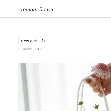
𝗇𝖾𝗐 arrival✨
2023/06/15 14:47