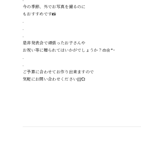
今の季節、外でお写真を撮るのに
もおすすめです📸
.
.
.
是非発表会で頑張ったお子さんや
お祝い等に贈られてはいかがでしょうか？👜🌼*･
.
.
ご予算に合わせてお作り出来ますので
気軽にお問い合わせください📨💞