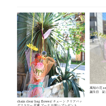
高知の花 se
誕生日 記
chain clear bag flower/ チェーン クリアバッ
グフラワー 花束 ブーケ お祝い プレゼント