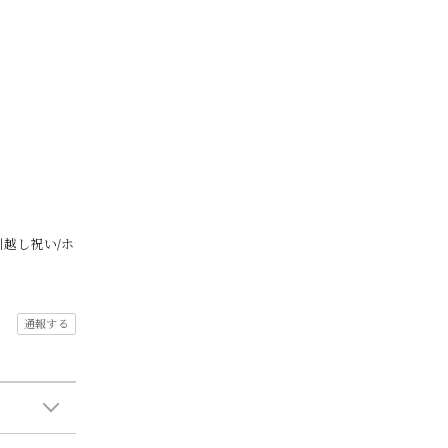
引越し祝い/ホ
通報する