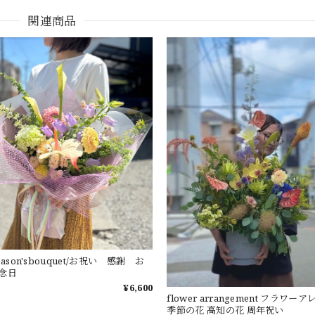
関連商品
ason'sbouquet/お祝い 感謝 お
念日
¥6,600
flower arrangement フラワ
季節の花 高知の花 周年祝い