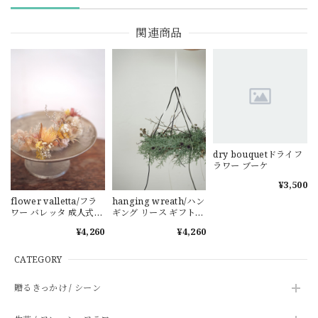
関連商品
dry bouquetドライフ
ラワー ブーケ
¥3,500
flower valletta/フラ
hanging wreath/ハン
ワー バレッタ 成人式
ギング リース ギフト
花 髪飾り ヘッドパーツ
インテリア ドライフラ
¥4,260
¥4,260
ワー
CATEGORY
贈るきっかけ / シーン