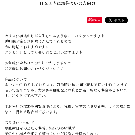
日本国内にお住まいの方向け
Save
ガラスに植物たちが自生してるようなハーバリウムです♪♪
透明感が涼しさを感じさせてくれるので
今の時期におすすめです✨️
プレゼントとしても喜ばれると思いますよ♪♪
お色味に合わせてお作りいたしますので
ご気軽にお問い合わせください♪♪
商品について
＊1つ1つ手作りしております。制作時に極力同じ花材を使いお作りさせて
頂いておりますが、大きさや色味など写真とは若干異なる場合がございま
す。どうぞご了承下さい。
＊お使いの端末や閲覧環境により、写真と実物の色味や質感、サイズ感が異
なって見える場合がございます。
取り扱いについて
＊直射日光の当たる場所、湿気の多い場所
風の強い場所を避けて飾っていただけると長持ちします。