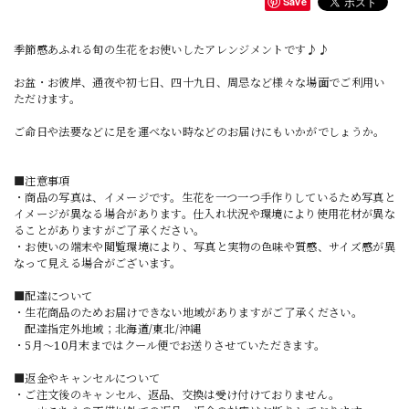
Save
季節感あふれる旬の生花をお使いしたアレンジメントです♪♪
お盆・お彼岸、通夜や初七日、四十九日、周忌など様々な場面でご利用い
ただけます。
ご命日や法要などに足を運べない時などのお届けにもいかがでしょうか。
■注意事項
・商品の写真は、イメージです。生花を一つ一つ手作りしているため写真と
イメージが異なる場合があります。仕入れ状況や環境により使用花材が異な
ることがありますがご了承ください。
・お使いの端末や閲覧環境により、写真と実物の色味や質感、サイズ感が異
なって見える場合がございます。
■配達について
・生花商品のためお届けできない地域がありますがご了承ください。
配達指定外地域；北海道/東北/沖縄
・5月〜10月末まではクール便でお送りさせていただきます。
■返金やキャンセルについて
・ご注文後のキャンセル、返品、交換は受け付けておりません。