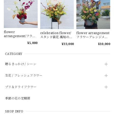
flower
celebration flower/
flower arrangement
arrangement/フラワ
スタンド装花 高知の花
フラワーアレンジメン
ーアレンジメント 高知
季節の花 祝い花
ト 季節の花 高知の花
¥5,000
¥33,000
¥10,000
季節の花 お祝い
周年祝い
CATEGORY
贈るきっかけ / シーン
生花 / フレッシュフラワー
プリ＆ドライフラワー
季節の花の定期便
SHOP INFO