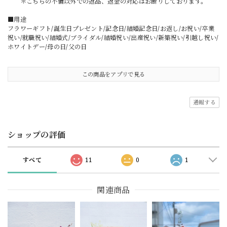
＊こちらの不備以外での返品、返金の対応はお断りしております。
■用途
フラワーギフト/誕生日プレゼント/記念日/結婚記念日/お返し/お祝い/卒業
祝い/就職祝い/結婚式/ブライダル/結婚祝い/出産祝い/新築祝い/引越し祝い/
ホワイトデー/母の日/父の日
この商品をアプリで見る
通報する
ショップの評価
すべて
11
0
1
関連商品