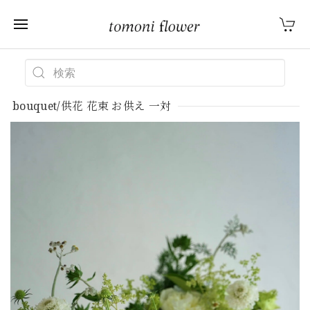
bouquet/供花 花束 お供え 一対