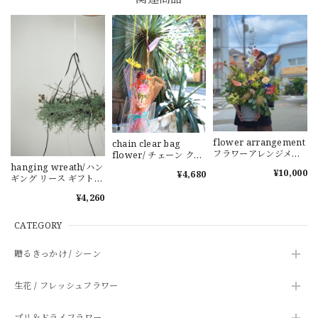
flower arrangement
chain clear bag
フラワーアレンジメン
flower/ チェーン クリ
ト 季節の花 高知の花
アバッグフラワー 花束
hanging wreath/ハン
¥10,000
¥4,680
周年祝い
ブーケ お祝い プレゼン
ギング リース ギフト
ト
インテリア ドライフラ
¥4,260
ワー
CATEGORY
贈るきっかけ / シーン
生花 / フレッシュフラワー
プリ＆ドライフラワー