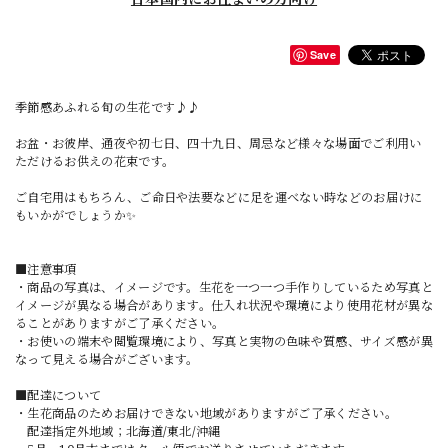
Save
季節感あふれる旬の生花です♪♪
お盆・お彼岸、通夜や初七日、四十九日、周忌など様々な場面でご利用い
ただけるお供えの花束です。
ご自宅用はもちろん、ご命日や法要などに足を運べない時などのお届けに
もいかがでしょうか✨
■注意事項
・商品の写真は、イメージです。生花を一つ一つ手作りしているため写真と
イメージが異なる場合があります。仕入れ状況や環境により使用花材が異な
ることがありますがご了承ください。
・お使いの端末や閲覧環境により、写真と実物の色味や質感、サイズ感が異
なって見える場合がございます。
■配達について
・生花商品のためお届けできない地域がありますがご了承ください。
配達指定外地域；北海道/東北/沖縄