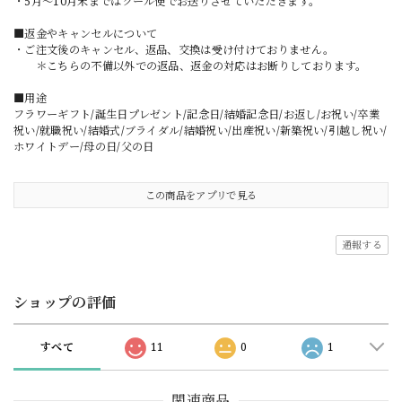
・5月〜10月末まではクール便でお送りさせていただきます。
■返金やキャンセルについて
・ご注文後のキャンセル、返品、交換は受け付けておりません。
＊こちらの不備以外での返品、返金の対応はお断りしております。
■用途
フラワーギフト/誕生日プレゼント/記念日/結婚記念日/お返し/お祝い/卒業
祝い/就職祝い/結婚式/ブライダル/結婚祝い/出産祝い/新築祝い/引越し祝い/
ホワイトデー/母の日/父の日
この商品をアプリで見る
通報する
ショップの評価
すべて
11
0
1
関連商品