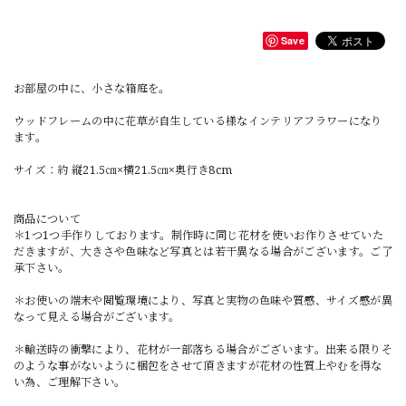
Save
お部屋の中に、小さな箱庭を。
ウッドフレームの中に花草が自生している様なインテリアフラワーになり
ます。
サイズ：約 縦21.5㎝×横21.5㎝×奥行き8cm
商品について
＊1つ1つ手作りしております。制作時に同じ花材を使いお作りさせていた
だきますが、大きさや色味など写真とは若干異なる場合がございます。ご了
承下さい。
＊お使いの端末や閲覧環境により、写真と実物の色味や質感、サイズ感が異
なって見える場合がございます。
＊輸送時の衝撃により、花材が一部落ちる場合がございます。出来る限りそ
のような事がないように梱包をさせて頂きますが花材の性質上やむを得な
い為、ご理解下さい。