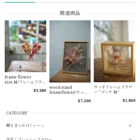
関連商品
frame flower
size.M/フレームフラワ
ウッドフレームフラワ
ー M よさこい 鳴子 記
wood stand
¥3,680
ー ''ブーケ M''
念日
frameflower/ウッド
スタンドフレームフラ
¥5,860
¥7,260
ワー ブーケ 花束 結婚
祝い 両親贈呈品 ギフト
インテリア
CATEGORY
贈るきっかけ / シーン
生花 / フレッシュフラワー