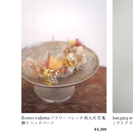
flower valletta/フラワー バレッタ 成人式 花 髪
hanging
飾り ヘッドパーツ
ンテリア 
¥4,260