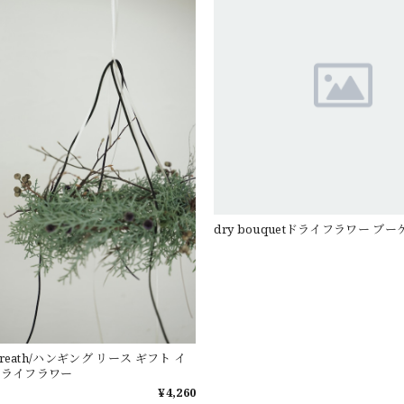
dry bouquetドライフラワー ブー
 wreath/ハンギング リース ギフト イ
ドライフラワー
¥4,260