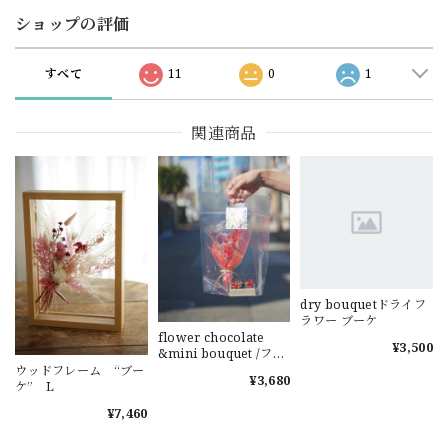
ショップの評価
すべて
11
0
1
関連商品
dry bouquetドライフ
ラワー ブーケ
flower chocolate
¥3,500
&mini bouquet /フラ
ワーチョコ ミニブー
ウッドフレーム “ブー
¥3,680
ケ お祝い お礼 感
ケ” L
謝 発表会 お誕生
¥7,460
日 記念日