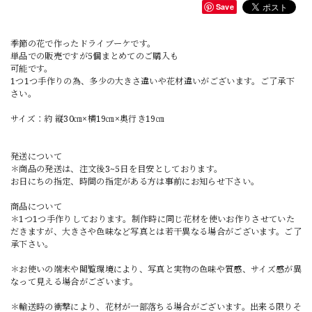
Save
季節の花で作ったドライブーケです。
単品での販売ですが5個まとめてのご購入も
可能です。
1つ1つ手作りの為、多少の大きさ違いや花材違いがございます。ご了承下
さい。
サイズ：約 縦30㎝×横19㎝×奥行き19㎝
発送について
＊商品の発送は、注文後3~5日を目安としております。
お日にちの指定、時間の指定がある方は事前にお知らせ下さい。
商品について
＊1つ1つ手作りしております。制作時に同じ花材を使いお作りさせていた
だきますが、大きさや色味など写真とは若干異なる場合がございます。ご了
承下さい。
＊お使いの端末や閲覧環境により、写真と実物の色味や質感、サイズ感が異
なって見える場合がございます。
＊輸送時の衝撃により、花材が一部落ちる場合がございます。出来る限りそ