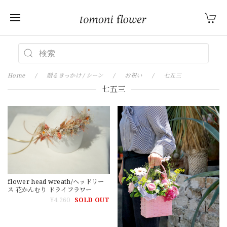
Home
贈るきっかけ / シーン
お祝い
七五三
七五三
flower head wreath/ヘッドリー
ス 花かんむり ドライフラワー
¥4,260
SOLD OUT